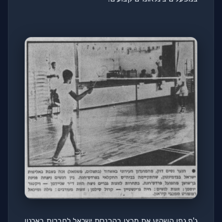
ג'ף גפן השקיע את מרצו בהכנסת ישראל לחברות בארגון