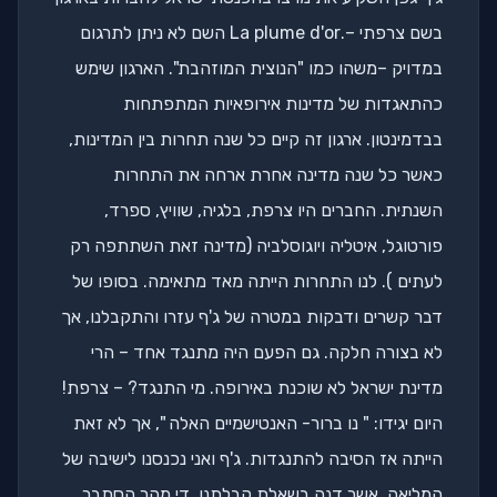
בשם צרפתי –.La plume d'or השם לא ניתן לתרגום
במדויק –משהו כמו "הנוצית המוזהבת". הארגון שימש
כהתאגדות של מדינות אירופאיות המתפתחות
בבדמינטון. ארגון זה קיים כל שנה תחרות בין המדינות,
כאשר כל שנה מדינה אחרת ארחה את התחרות
השנתית. החברים היו צרפת, בלגיה, שוויץ, ספרד,
פורטוגל, איטליה ויוגוסלביה (מדינה זאת השתתפה רק
לעתים ). לנו התחרות הייתה מאד מתאימה. בסופו של
דבר קשרים ודבקות במטרה של ג'ף עזרו והתקבלנו, אך
לא בצורה חלקה. גם הפעם היה מתנגד אחד – הרי
מדינת ישראל לא שוכנת באירופה. מי התנגד? – צרפת!
היום יגידו: " נו ברור- האנטישמיים האלה ", אך לא זאת
הייתה אז הסיבה להתנגדות. ג'ף ואני נכנסנו לישיבה של
המליאה, אשר דנה בשאלת קבלתנו. די מהר הסתבר