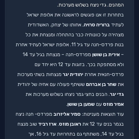
המהנים. גדי ניצח בשלוש מערכות.
בתחרות זו אנו פוגשים לראשונה את אלופת ישראל
לעתיד
ברוריה סרויה
, אחותו של יצחק. האשדודית
מצהירה על כוונותיה כבר בהתחלה ומנצחת את כל
בנות פרדס-חנה עד גיל 11. אלופת ישראל לעתיד אחרת
–
אירית בן שושן
מפרדס-חנה – מנצחת בגיל עד 14
ולא מסתפקת בכך. בזוגות עד 12 היא יחד עם
פרדס-חנאית אחרת
יהודית יגר
מנצחות בשתי מערכות
את
שחר בן אברהם
ששיתף פעולה עם אחיה של יהודית
גדי יגר
. הבנים בחצי גמר ניצחו בשלוש מערכות את
אמיר מוזס
עם
שמען בן שושן
.
עוד תוצאות מעניינות:
סמיר אליזרוב
מפרדס- חנה ניצח
בגמר בנים עד 12 את
ראובן מוזס
.
ארז רביד
שוב מנצח
בגיל עד 14, משתתף גם בתחרויות עד גיל 16, אך