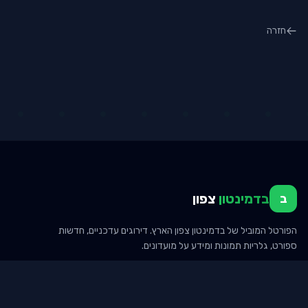
חזרה
בדמינטון
צפון
ב
הפורטל המוביל של בדמינטון צפון הארץ. דירוגים עדכניים, חדשות
ספורט, גלריות תמונות ומידע על מועדונים.
"מהירות הסמאש: 493 קמ"ש – ספורט המחבטים המהיר בעולם"