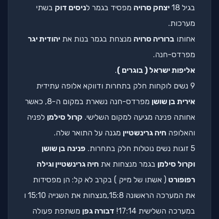
בגיל 18
יצחק סרויה
מפסיד בגמר ל
ניסים דוק
בשתי
מערכות.
אחותו
ברוריה סרויה
מנצחת בגמר בנות את
יהודית יגר
מפרדס-חנה.
אליפות ישראל ( בוגרים )
.
9 נשים לוקחות חלק בתחרות ודווקא אלופה עתידית
אירית בן שושן
מפרדס-חנה נשארת במקום ה-8, כאשר
אחותה פנינה מגיעה למקום השלישי.
קרול סילמן
לפניה
והאלופה
חיה גרינשטיין
מגנה על התואר שלה.
5 זוגות נשים נוטלות חלק בתחרות.
פנינה בן שושן
וקרול סילמן
בגמר מנצחות את
חיה גרינשטיין וגילה
רפופורט
( אשתו של מייק ) בקרב לא קל: הן מפסידות
את המערכה הראשונה 15:8,מנצחות את השנייה 15:10 ו
במערכה השלישית 17:14!
דבורה גפן
משתפת פעולה