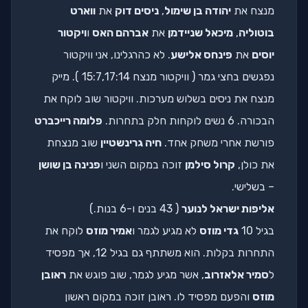
מנצח את
יהודה בן שימול
,
ניסים דוק
את
ווארט
בוטוליה
,
מיכאל שניידמן
את
אברהם האס
ו
ויקטור
יוסים
את
פינחס אלישע
. לא כהרגלינו, אני וויקטור
נפגשים בחצי גמר ( וויקטור מנצח 15:7,17:14 ). מייק
מנצח את ניסים בשלוש מערכות. וויקטור שוב לוקח את
הבכורה. 6 נשים לוקחות חלק בתחרות.
פלומה רייכברט
פורשת אחרי משחק אחד.
חיה גרינשטיין
שוב מנצחת
את כולן,
קרול סילמן
זוכה במקום השני ו
פנינה בן שושן
– בשלישי.
אליפות ישראל לנוער
( 43 בנים ו-6 בנות.)
בגיל 10
גדי מוזס
לא מגיע לגמר ו
אמיר מוזס
לוקח את
התחרות בקלות. הוא משתתף גם בגיל 12, אך מפסיד
ל
סמיר אלאזרוב
, אשר מגיע לגמר, שוב פוגש את
ראובן
מוזס
והפעם מפסיד לו. ראובן זוכה במקום ראשון