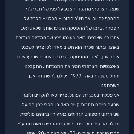
שנציג הצרפתי מתנגד. הצבע על פניו של חברי ג'ף
התחלף לחיוור, אך היו"ר התורן – הבלגי – הכריז על
הפסקה. בזמן של ההפסקה הרגיעו אותנו שלא נדאג.
אמרו לנו שצרפתי רואה בעצמו נציג של המדינה הגדולה
בארגון ובתור שכזה הוא חשוב מאד ולכן צריך לשכנע
אותו. אכן, לאחר ההפסקה, הבלגי והאחרים שכנעו אותו
באלגנטיות והצרפתי הסיר את התנגדותו. התקבלנו
והחל משנה הבאה -1979- יכולנו להשתתף ואכן
השתתפנו.
אני פעלתי במסגרת הפועל. צריך כאן להקדים ולומר
שפעם הייתה תחרות קשה מאד בין מכבי לבין הפועל.
שני ארגוני הספורט הגדולים בארץ היו מזוהים פוליטית
ונהלו מאבקים פוליטיים. משחקי המכבייה מאורגנות ע"יי
מכבי העולמי משנות ה-30- של מאה ה-20. אנשי