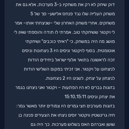
דוק שיחק לא רק את משחקיו ב-3 מערכות, אלא גם את
משחק העלייה שלו נגד פנחס אלישע- סך של 5
משחקים. אחרי משחק האחרון שלי –שניצחתי אותו- אמר
לי ויקטור ששיחקתי טוב. אמרתי לו תודה והוספתי שאין לי
מושג מה היה במשחק, כי "ראיתי כוכבים" ושיחקתי
אוטומטית. בסוף לויקטור וניסים היו 3 ניצחונות וניסים
זכה לראשונה בתואר אלוף ישראל ביחידים הודות
לניצחונו על ויקטור. אני זכיתי במקום השלישי הודות
לניצחון על יצחק. לשנינו היו 2 ניצחונות.
בזוגות גברים לא היו הפתעות – ויקטור ואני ניצחנו בגמר
את יצחק וניסים 15:10,15:11
בזוגות מעורבים חצי גמרים היו צמודים יותר מאשר גמר:
חיה גרינשטיין וויקטור יוסים ניצחו את הצעירים פנינה בן
שושן ואברהם האס בשלוש מערכות. כך היה גם