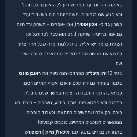
באותה מהירות. עד כמה שידוע לי, הוא עבר לכדורגל
ולא הגיע שם לגדולות. מאוחר יותר היה באשדוד עוד
כשרון גדול-
אלון אופיר
( אביו-אפרים – משחק עד היום,
גם אמו-מדינה- שחקה ). גם הוא עבר לכדורגל וכן
הצליח ברמה ישראלית. ניתן ללמוד מזה שכל אחד צריך
למצוא את הנישה הספורטיבית המתאימה לו ולהישאר
שם.
בגיל 12
ירון מיכלזון
מפרדס-חנה ניצח את
ראובן מוזס
בגמר. בעתיד גם ירון יעלם וראובן יאסוף תארים רבים.
כנראה, התמדה ועבודה רצינית במשך שנים מובילה
לפסגה ולא המטאוריות. אלה, כידוע, נשרפים – רובם, לא
כולם. רק אלה שממשיכים להתאמן ולעבוד הופכים
ממטאורים לכוכבים אמתיים, כוכבים קבועים!
בתחרות בוגרים ברבעי גמר
מיכאל( מייק ) רפופורט