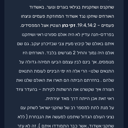
שחקנים ושחקניות בגילאי בוגרים ונוער. באשדוד
האורחים שיחקו נגד אשדוד המחוזקת פעמיים וניצחו
פעמיים – 19:4,14:2.
זקי כהן
הצטיין אצל המפסידים.
בפרדס-חנה עדיין לא היה אולם ספורט ראוי ושיחקנו
איתם באולם של קיבוץ מעיין צבי שבזיכרון יעקב. גם שם
אולם היה נמוך והחיל 2 מגרשים בלבד. האורחים היו
מנומסים, אך בינם לבין עצמם הביעו תמיהה גדולה על
התנאים שלנו- הרי אלה היו ימי הביניים לעומת התנאים
שלהם . בחזרתם הביתה הם תארו את האולם שלנו ואת
הצורה איך שקשרנו את הרשתות לקירות – בהעדר ציוד
ראוי זאת אכן הייתה דרך מאד יצירתית.
על מנת לתת למספר רב של שחקני ישראל לשחק עם
נציגי העולם הגדול שיתפנו למעשה את הנבחרת ( ללא
שחקני אשדוד, אשר כבר התמודדו איתם ). זה לא עזר