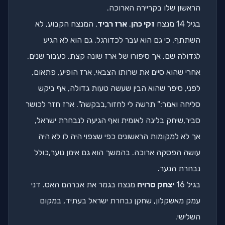
הראשון שלו בקריירה הארוכה.
בגיל 14 מנצח
זקי כהן
.
ארז רביד
, המנצח הקבוע, לא
השתתף, כי גם הוא עבר לכדורגל. גם הוא לא הגיע
לגדולה שם. אך סיפורו של ארז שונה קצת. כעבור שנים,
אחרי שהוא סיים את שרותו הצבאי, ארז הופיע, פתאום,
לפני, סיפר שהוא הבין שעשה טעות גדולה, אף ביקש
סליחה ואמר:" תרשה לי לחזור,בבקשה". ארז חזר לכושר
סביר,שיחק בליגה לאומית ואף הגיעה לנבחרת ישראל,
אך לא למקומות הראשונים כפי שצפוי היה לו לא היה
עושה הפסקה ארוכה. בהמשך הוא גם אימן נוער,כולל
נבחרת הנער.
בגיל 16
יצחק סרויה
מנצח בגמר את אברהם האס. דני
עמק מאשקלון, שחקן נבחרת ישראל בעתיד, במקום
השלישי.