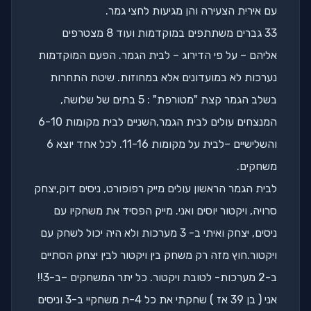
עם אירית הצעירה והן מגיעות לחצי גמר.
33 גברים משתתפים במוקדמות ועוד 8 מצטרפים
אליהם – על פי הדירוג – לבית הגמר. הפעם המוקדמות
נערכות לא במועדונים אלא במחוזות. שיטת התחרות
בשלב הגמר קצת "מטורפת" : 5 בתים של שלושה,
המנצחים עולים לבית הגמר,השניים לבית מקומות 6-10
והשלישיים –לבית על מקומות 11-16. לכל אחד יוצא 6
משחקים.
לבית הגמר הראשון עולים מייק רפופורט, ניסים דוק,יצחק
סרויה, ויקטור יוסים ואני. מייק הפסיד את משחקיו עם
ניסים, יצחק ואיתי ב- 3 מערכות ולא היה יכול לשחק עם
ויקטור.חוץ מזה רק משחק בין ויקטור לבין יצחק הסתיים
ב-2 מערכות- לטובת ויקטור. כל יתר המשחקים –ב-3!!
אני ( בן 39 אז ) שחקתי את כל 4-ת משחקיי ב-3 וניסים