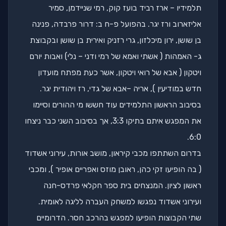
תלמידיו – ארז רביד בועז קוק, רמי שניידמן, סמיר
אליזארוב ורז יגר. בהפועל פ-ח ב: דרור פרבדה, פנינה
בן שושן, ירון מיכלזון, גרי רזניק ואירית בן שושן ובקבוצת
ג- האמהות ( אשתי ואמא של רמי ודני – נלי) ואבות יורם
ויטקון ( אבא של רואי ויטקון, אשר כעת מפתח מועדון
חדש במודיעין ), אריה –אבא של גדי, רז ויהודית יגר.
בסיבוב הראשון התלמידים עוד חששו מי ההורים וסיימו
את המפגש איתם בתיקו 3:3, אך בסיבוב השני כבר ניצחו
6:0.
בדרום השתתפו מכבי קיראון, מושב אורות, עירוני אשדוד
( בה הופיעו זקי כהן, ראובן מוזס ואפריים אופיר ), ומכבי
ראשון לציון. המנצחים בית ספר חקלאי פרדס-חנה
ועירוני אשדוד נפגשו למשחק העברה לליגה לאומית.
שתי הקבוצות הופיעו למפגש בהרכב חסר. הדרומיים