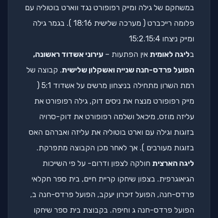
במשחקם של גילה ומייק רפופורט נגד ווארט בוטוליה עם
פלומה רייכברט ( מערכה שלישית 18:16 ). בגמר גילה
ומייק ניצחו 15:2.15:4
ב
ליגה לאומית
אין הפתעות –
עירוני אשדוד ראשונה,
הפועל פרדס-חנה שנייה ואשקלון שלישית
. קבוצה של
רמת השרון מתחילה בניצחון מרשים על אשדוד 5:1 (
מייק רפופורט מנצח את ניסים דוק, גילה רפופורט את
עליזה מוזס, מיכאל ושלמה רפופורט את דוק-סרויה
בזוגות וגילה עם וארט בוטוליה את עליזה ואברהם האס
בזוגות מעורבים ). אך לאחר מכן הקבוצה מתפרקת.
ליגה הארצית
חולקה לצפון ודרום- על פי השייכות
הגיאוגרפית. בצפון שיחקו קריית חיים, בית ספר חקלאי
פרדס-חנה, הפועל זיכרון יעקב, הפועל פרדס-חנה ב,
הפועל פרדס-חנה ג וחיפה. בקבוצת בית ספר שיחקו