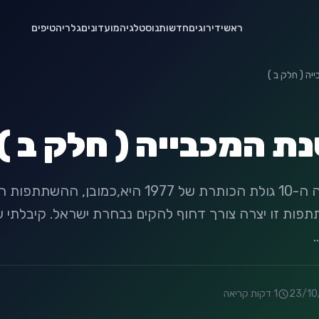
ראשי
דירוגים
חדשות
נוסטלגיה
מועדונים
גלריה
טיפים
בדמינטון היסטורי במכביה ה-10 גולת הכותרת של 977
רור שהשתתפות זו יצרה צורך דחוף להקים נבחרת ישראל. קיבלת
23/10
1 דקות קריאה