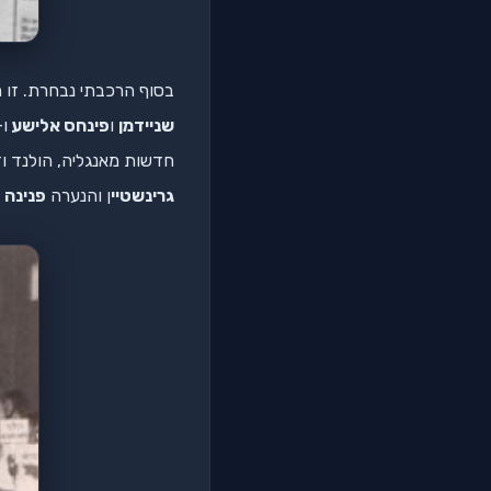
בסוף הרכבתי נבחרת. זו הייתה 
שניידמן
ו
פינחס אלישע
ו-3 ילידי הארץ ב
חדשות מאנגליה, הולנד ו
גרינשטיי
ן והנערה
פנינה ב