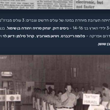
תערובת מיוחדת במינה של עולים חדשים וצברים: 3 עולים מברה"מ –
ני 14-16 –
ניסים דוק
,
יצחק סרויה
ו
יהודה בן שימול
. בנב
דרום אפריקה –
פלומה רייכברט
,
ויוויאן מארוביץ
,
קרול סילמן
ו
דיאן לוי
וי
ן שושן
.